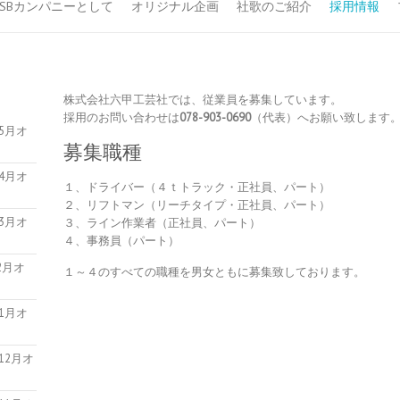
YSBカンパニーとして
オリジナル企画
社歌のご紹介
採用情報
株式会社六甲工芸社では、従業員を募集しています。
採用のお問い合わせは
078-903-0690
（代表）へお願い致します
5月オ
募集職種
4月オ
１、ドライバー（４ｔトラック・正社員、パート）
２、リフトマン（リーチタイプ・正社員、パート）
3月オ
３、ライン作業者（正社員、パート）
４、事務員（パート）
2月オ
１～４のすべての職種を男女ともに募集致しております。
1月オ
12月オ